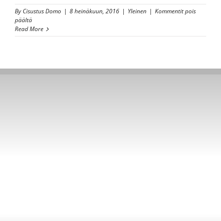
By
Cisustus Domo
|
8 heinäkuun, 2016
|
Yleinen
|
Kommentit pois
artikkelissa
päältä
Heikkona
Read More
pinnatuoleihin