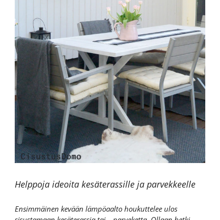
Helppoja ideoita kesäterassille ja parvekkeelle
Ensimmäinen kevään lämpöaalto houkuttelee ulos
sisustamaan kesäterassia tai – parveketta. Ollaan hetki