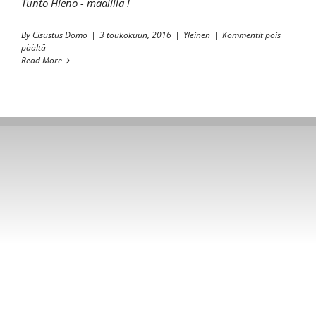
Tunto Hieno - maalilla !
By
Cisustus Domo
|
3 toukokuun, 2016
|
Yleinen
|
Kommentit pois
artikkelissa
päältä
Vessan
Read More
pikapäivitys