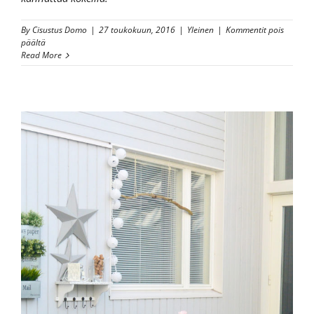
By
Cisustus Domo
|
27 toukokuun, 2016
|
Yleinen
|
Kommentit pois
artikkelissa
päältä
Betonipastalla
Read More
betoninen
pinta