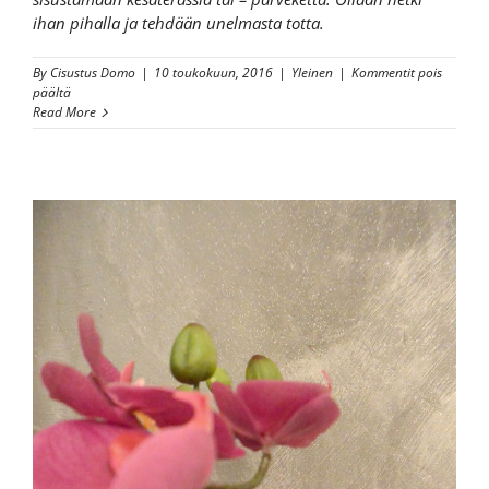
ihan pihalla ja tehdään unelmasta totta.
By
Cisustus Domo
|
10 toukokuun, 2016
|
Yleinen
|
Kommentit pois
artikkelissa
päältä
Helppoja
Read More
ideoita
kesäterassille
ja
parvekkeelle