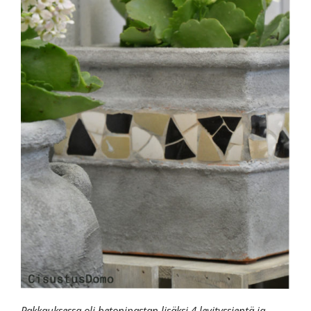
Pakkauksessa oli betonipastan lisäksi 4 levityssientä ja