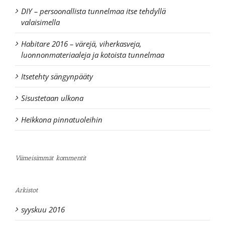
DIY – persoonallista tunnelmaa itse tehdyllä
valaisimella
Habitare 2016 – värejä, viherkasveja,
luonnonmateriaaleja ja kotoista tunnelmaa
Itsetehty sängynpääty
Sisustetaan ulkona
Heikkona pinnatuoleihin
Viimeisimmät kommentit
Arkistot
syyskuu 2016