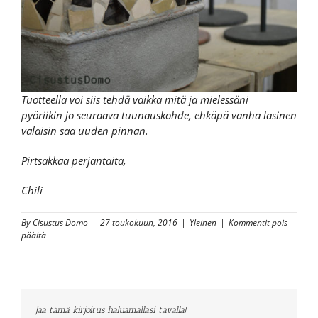
Tuotteella voi siis tehdä vaikka mitä ja mielessäni
pyöriikin jo seuraava tuunauskohde, ehkäpä vanha lasinen
valaisin saa uuden pinnan.
Pirtsakkaa perjantaita,
Chili
By
Cisustus Domo
|
27 toukokuun, 2016
|
Yleinen
|
Kommentit pois
artikkelissa
päältä
Betonipastalla
betoninen
pinta
Jaa tämä kirjoitus haluamallasi tavalla!