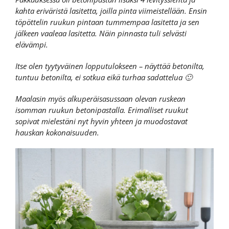
kahta eriväristä lasitetta, joilla pinta viimeistellään. Ensin
töpöttelin ruukun pintaan tummempaa lasitetta ja sen
jälkeen vaaleaa lasitetta. Näin pinnasta tuli selvästi
elävämpi.
Itse olen tyytyväinen lopputulokseen – näyttää betonilta,
tuntuu betonilta, ei sotkua eikä turhaa sadattelua 🙂
Maalasin myös alkuperäisasussaan olevan ruskean
isomman ruukun betonipastalla. Erimalliset ruukut
sopivat mielestäni nyt hyvin yhteen ja muodostavat
hauskan kokonaisuuden.