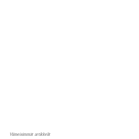
Viimeisimmät artikkelit