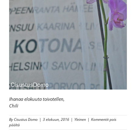
Ihanaa elokuuta toivotellen,
Chili
By
Cisustus Domo
|
3 elokuun, 2016
|
Yleinen
|
Kommentit pois
artikkelissa
päältä
Sisustetaan
ulkona