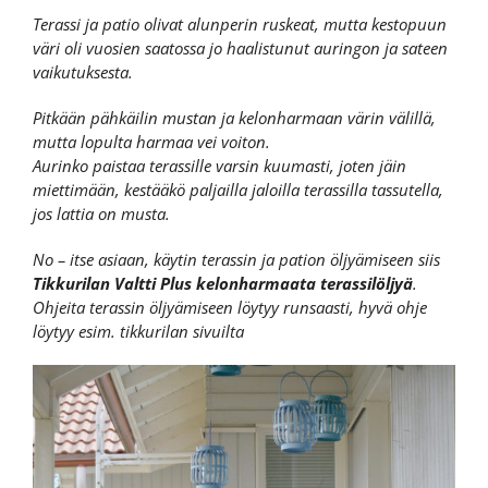
Terassi ja patio olivat alunperin ruskeat, mutta kestopuun
väri oli vuosien saatossa jo haalistunut auringon ja sateen
vaikutuksesta.
Pitkään pähkäilin mustan ja kelonharmaan värin välillä,
mutta lopulta harmaa vei voiton.
Aurinko paistaa terassille varsin kuumasti, joten jäin
miettimään, kestääkö paljailla jaloilla terassilla tassutella,
jos lattia on musta.
No – itse asiaan, käytin terassin ja pation öljyämiseen siis
Tikkurilan Valtti Plus kelonharmaata terassilöljyä
.
Ohjeita terassin öljyämiseen löytyy runsaasti, hyvä ohje
löytyy esim.
tikkurilan sivuilta