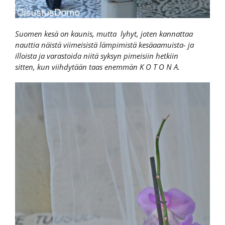
Suomen kesä on kaunis, mutta lyhyt, joten kannattaa
nauttia näistä viimeisistä lämpimistä kesäaamuista- ja
illoista ja varastoida niitä syksyn pimeisiin hetkiin
sitten, kun viihdytään taas enemmän K O T O N A.