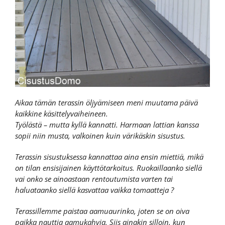
Aikaa tämän terassin öljyämiseen meni muutama päivä
kaikkine käsittelyvaiheineen.
Työlästä – mutta kyllä kannatti. Harmaan lattian kanssa
sopii niin musta, valkoinen kuin värikäskin sisustus.
Terassin sisustuksessa kannattaa aina ensin miettiä, mikä
on tilan ensisijainen käyttötarkoitus. Ruokaillaanko siellä
vai onko se ainoastaan rentoutumista varten tai
haluataanko siellä kasvattaa vaikka tomaatteja ?
Terassillemme paistaa aamuaurinko, joten se on oiva
paikka nauttia aamukahvia. Siis ainakin silloin, kun