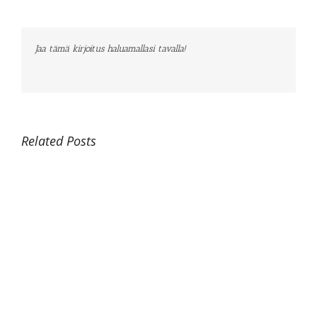
Jaa tämä kirjoitus haluamallasi tavalla!
Facebook
Twitter
LinkedIn
Reddit
Tumblr
Pinterest
Vk
Email
Related Posts