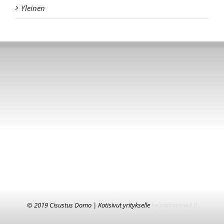
Yleinen
© 2019 Cisustus Domo | Kotisivut yritykselle
helpotkotisivut.fi