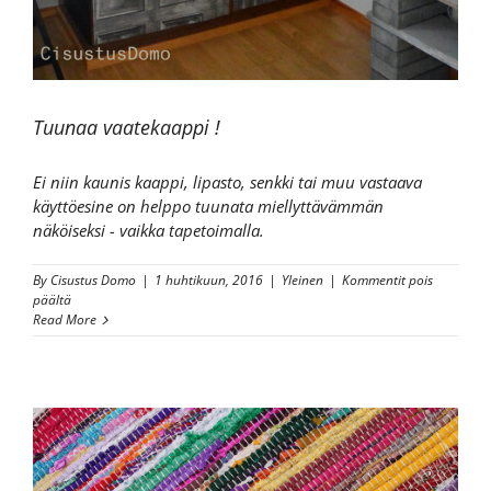
Tuunaa vaatekaappi !
Ei niin kaunis kaappi, lipasto, senkki tai muu vastaava
käyttöesine on helppo tuunata miellyttävämmän
näköiseksi - vaikka tapetoimalla.
By
Cisustus Domo
|
1 huhtikuun, 2016
|
Yleinen
|
Kommentit pois
artikkelissa
päältä
Tuunaa
Read More
vaatekaappi
!