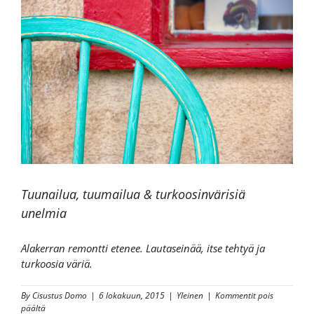
Tuunailua, tuumailua & turkoosinvärisiä
unelmia
Alakerran remontti etenee. Lautaseinää, itse tehtyä ja
turkoosia väriä.
By
Cisustus Domo
|
6 lokakuun, 2015
|
Yleinen
|
Kommentit pois
artikkelissa
päältä