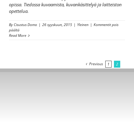
opissa. Tiedossa kuvaamista, kuvankäsittelyä ja laitteiston
opettelua.
By
Cisustus Domo
|
26 syyskuun, 2015
|
Yleinen
|
Kommentit pois
artikkelissa
päältä
Valokuvauskärpäsen
Read More
puraisema!
Previous
1
2