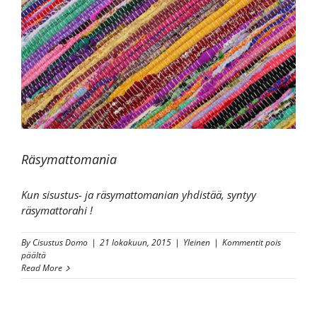
Räsymattomania
Kun sisustus- ja räsymattomanian yhdistää, syntyy
räsymattorahi !
By
Cisustus Domo
|
21 lokakuun, 2015
|
Yleinen
|
Kommentit pois
artikkelissa
päältä
Räsymattomania
Read More