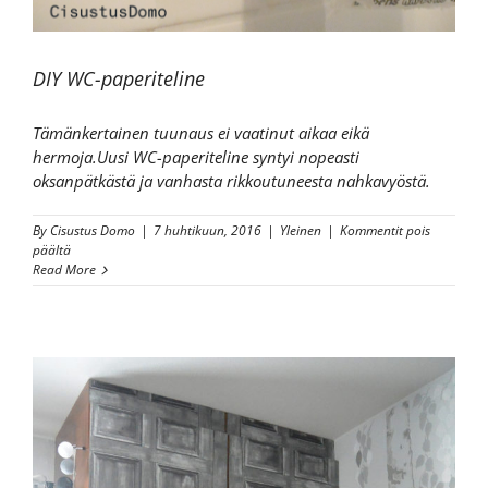
DIY WC-paperiteline
Tämänkertainen tuunaus ei vaatinut aikaa eikä
hermoja.Uusi WC-paperiteline syntyi nopeasti
oksanpätkästä ja vanhasta rikkoutuneesta nahkavyöstä.
By
Cisustus Domo
|
7 huhtikuun, 2016
|
Yleinen
|
Kommentit pois
artikkelissa
päältä
DIY
Read More
WC-
paperiteline