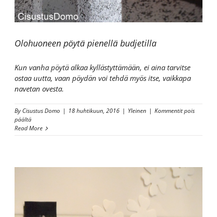
Olohuoneen pöytä pienellä budjetilla
Kun vanha pöytä alkaa kyllästyttämään, ei aina tarvitse
ostaa uutta, vaan pöydän voi tehdä myös itse, vaikkapa
navetan ovesta.
By
Cisustus Domo
|
18 huhtikuun, 2016
|
Yleinen
|
Kommentit pois
artikkelissa
päältä
Olohuoneen
Read More
pöytä
pienellä
budjetilla