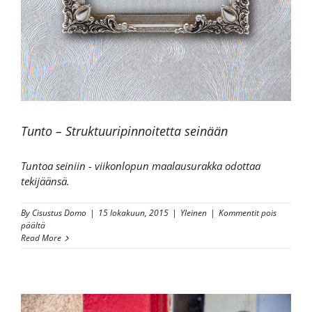
Tunto – Struktuuripinnoitetta seinään
Tuntoa seiniin - viikonlopun maalausurakka odottaa
tekijäänsä.
By
Cisustus Domo
|
15 lokakuun, 2015
|
Yleinen
|
Kommentit pois
artikkelissa
päältä
Tunto
Read More
–
Struktuuripinnoitetta
seinään