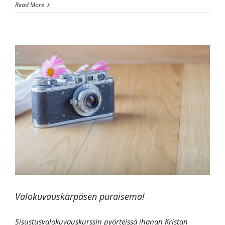
Tuunailua,
Read More
tuumailua
&
turkoosinvärisiä
unelmia
Valokuvauskärpäsen puraisema!
Sisustusvalokuvauskurssin pyörteissä ihanan Kristan